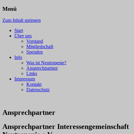
Menü
Interessengemeinschaft neutropenie
neutropenie
Zum Inhalt springen
Start
Über uns
Vorstand
Mitgliedschaft
Spenden
Info
Was ist Neutropenie?
Ansprechpartner
Links
Impressum
Kontakt
Datenschutz
Ansprechpartner
Ansprechpartner Interessengemeinschaft